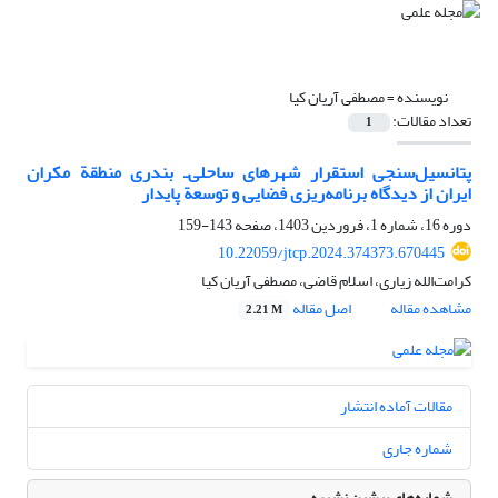
نویسنده =
مصطفی آریان کیا
تعداد مقالات:
1
پتانسیل‌سنجی استقرار شهرهای ساحلی‌ـ بندری منطقة مکران
ایران از دیدگاه برنامه‌ریزی فضایی و توسعة پایدار
دوره 16، شماره 1، فروردین 1403، صفحه
143-159
10.22059/jtcp.2024.374373.670445
کرامت‌الله زیاری، اسلام قاضی، مصطفی آریان کیا
مشاهده مقاله
اصل مقاله
2.21 M
مقالات آماده انتشار
شماره جاری
شماره‌های پیشین نشریه