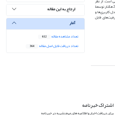
ی توان برای توسعة کشاورزی آبی است. از نظر
تعادل‌سنجی نیز منطقه دارای ‏‏‏‏49/17473 هکتار توسعة ممکن شهری، 64/650 ‏هکتار و 51/34709 هکتار توسعة متعادل و توسعة ممکن روستایی، ‏‏55/2251 هکتار و 2389 هکتار توسعة
ارجاع به این مقاله
عادل ‏کاربری‌ها و
رفیت‌های قابل
آمار
تعداد مشاهده مقاله
612
تعداد دریافت فایل اصل مقاله
364
اشتراک خبرنامه
برای دریافت اخبار و اطلاعیه های مهم نشریه در خبرنامه