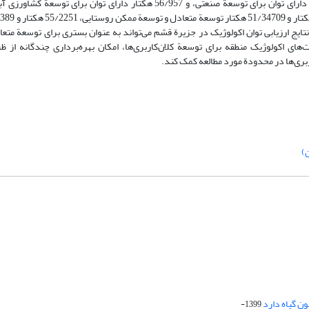
شهری، ‏25/34736‏ هکتار دارای توان برای توسعة روستایی، ‏‏93/30089‏ هکتار دارای توان برای توسعة صنعتی، و 56/957‏ هکتار دارا
 کشاورزی آبی است. نتایج ‏ارزیابی توان اکولوژیک در جزیرة قشم می‌تواند به عنوان بستری برای ‏توسعة مت
ی اکولوژیک ‏منطقه برای ‏توسعة کلان‌کاربری‌ها، امکان بهره‌برداری ‏چندگانه از ظ
ری‌ها در ‏محدودة مورد مطالعه کمک کند.‏
)
1399-