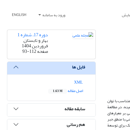
مایش
ورود به سامانه
ENGLISH
دوره 17، شماره 1
بهار و تابستان
فروردین 1404
صفحه
93-112
فایل ها
XML
اصل مقاله
1.63 M
متناسب با توان
نه، در ‏مطالعة
سابقه مقاله
ی بر معیارهای
ی با منطق جبر
هم رسانی
تار از ‏سطح جزیره دارای توان اکولوژیک برای توسعة