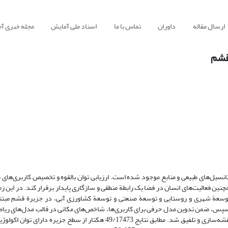
ارسال مقاله
داوران
تماس با ما
اسناد ملی آمایش
مجله خبری آ
 قشم
انسیل‌های طبیعی و منابع موجود ‏شده ‏است. ‏ارزیابی توان بالقوه و تخصیص کاربری‌های 
ین فعالیت‌های انسان در فضا یک رابطة منطقی و سازگاری ‏پایدار برقرار کند. در این زمی
ه توسعة شهری و روستایی و توسعة صنعتی ‏و توسعة ‏کشاورزی آبی، در جزیرة قشم مبتن
‏سپس، ضمن تدوین مدل حرفی برای کاربری‌ها، شاخص‌های مکانی در قالب ‏مدل‌های ریاض
‏بولین تلفیق و ‏لایه‌های هر شاخص در ‏محیط سامانة ‏‏اطلاعات جغرافیایی (‏GIS‏)‏ ‏نقشه‌سازی و تلفیق شد. ‏مطابق نتایج ‏‏49/17473‏ هک