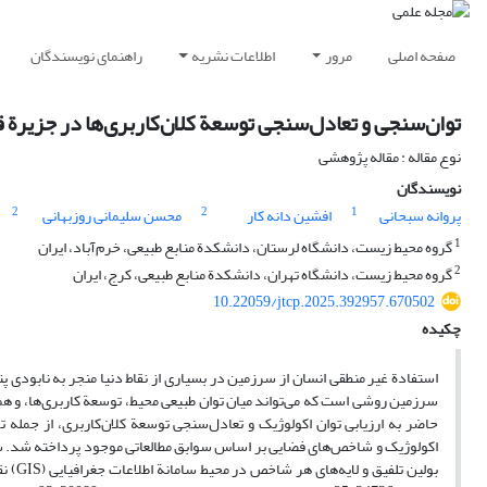
صفحه اصلی
مرور
اطلاعات نشریه
راهنمای نویسندگان
توان‌سنجی و تعادل‌سنجی توسعة کلان‌کاربری‌ها در جزیرة
نوع مقاله : مقاله پژوهشی
نویسندگان
2
2
1
پروانه سبحانی
افشین دانه کار
محسن سلیمانی روزبهانی ‏
1
گروه محیط زیست، دانشگاه لرستان، دانشکدة منابع طبیعی، خرم‌آباد، ایران
2
گروه محیط زیست، دانشگاه تهران، دانشکدة منابع طبیعی، کرج، ایران
10.22059/jtcp.2025.392957.670502
چکیده
استفادة غیر منطقی انسان از سرزمین در بسیاری از نقاط دنیا منجر به نابودی پت
سرزمین روشی است که می‌تواند میان توان ‏طبیعی محیط، ‏توسعة کاربری‌ها، و همچن
حاضر به ‏ارزیابی توان اکولوژیک و تعادل‌سنجی توسعة کلان‌کاربری‌، از جمل
اکولوژیک و شاخص‌های فضایی بر اساس سوابق مطالعاتی موجود ‏‏پرداخته ‏شد. 