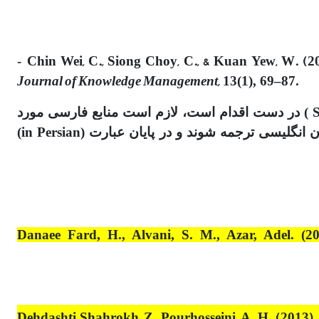
Chin Wei, C., Siong Choy, C., & Kuan Yew, W. (2
-
Journal of Knowledge Management,
13(1), 69–87.
17. با توجه به اینکه موضوع نمایه سازی مقالات این مجله درپایگاه های معتبر بین‌المللی به ویژه در پایگاه ( Scopus ) در دست اقدام است، لازم است منابع فارسی مورد
استفاده در داخل متن ، علاوه بر اشاره در قسمت "منابع فارسی" پایان مقاله، در قسمت References نیز به زبان انگلیسی ترجمه شوند و در پایان عبارت (in Persian)
Danaee Fard, H., Alvani, S. M., Azar, Adel. (2
Dehdashti Shahrokh, Z., Pourhosseini, A. H. (2013).