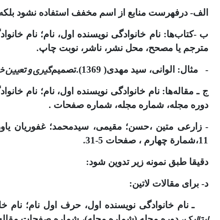
الف- درفهرست منابع از اسم مخفف استفاده نشود بلکه 
ب -کتاب‌ها: نام خانوادگی نویسنده اول، نام؛ نام خانوا
مترجم یا مصحح، محل نشر، ناشر، نوبت چاپ.
‌گیری و تعیین 
- مثال: الوانی، سید مهدی( 1369).تصمیم
ج ـ مقاله‌‌ها: نام خانوادگی نویسنده اول، نام؛ نام خان
دوره مجله، شماره مجله، شماره صفحات .
- زارعی متین ،حسن؛ مقیمی، سیدمحمد؛ غفوریان یاورپناه، هادی (1392). تحلیل رابطة فرهنگ سازمانی کار
11،شمارة چهارم ، صفحات 5-31.
دقیقا طبق نمونه زیر تدوین شود:
د- برای مقالات لاتین:
ـ نام خانوادگی نویسنده اول، حرف اول نام؛ نام خانو
ایتالیک
، دوره مجله (شماره مجله)، شماره صفحات مقاله