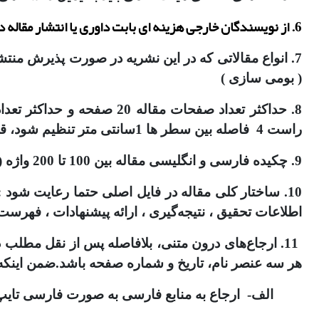
6. از نویسندگان خارجی هزینه ای بابت داوری یا انتشار مقاله دریافت نمی شود ولی از نویسندگان داخلی در صورت پذیرش مقاله ایشان مبلغ 5،000،000 ریال دریافت می گردد.
7. انواع مقالاتی که در این نشریه در صورت پذیرش من
( بومی سازی )
راست 4 فاصله بین سطر ها 1سانتی متر تنظیم شود، قلم متن بی نازنین 13 یا B Lotus 12.5 باشد)
9. چکیده فارسی و انگلیسی مقاله بین 100 تا 200 واژه (شامل هدف، روش وگردآوری اطلاعات و نتایج تحقیق) و کلید واژگان نیز حداقل 3 و حداکثر5 کلمه باشد.
10. ساختار کلی مقاله در فایل اصلی حتما رعایت شود : 
اطلاعات تحقیق ، نتیجه‌گیری ، ارائه پیشنهادات ، فهرست
11. ارجاع‌های درون متنی، بلافاصله پس از نقل مطلب
هر سه عنصر نام، تاریخ و شماره صفحه باشد.ضمن اینکه
الف- ارجاع به منابع فارسی به صورت فارسی تایپ