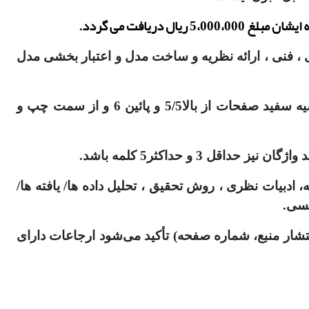
 ، فنی ، ارائه نظریه و ساخت مدل و اعتبار بخشی مدل
8. حداکثر تعداد صفحات مقاله 20 صفحه و حداکثر تعداد کلمات آن 6500 کلمه باشد. (طبق فایل قالب بندی- حاشیه سفید صفحات از بالا5/5 و پائین 6 و از سمت چپ و
، ادبیات نظری ، روش تحقیق ، تحلیل داده ها/ یافته ها/
یسی.
نتشار منبع، شماره صفحه) تأکید می‌شود ارجاعات دارای