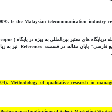
009).
Is the Malaysian telecommunication industry 
004). Methodology of qualitative research in mana
 Performance Implications of Sales & Marketing Strateg