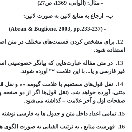
- مثال: (الوانی، 1369، ص27)
ب- ارجاع به منابع لاتین به صورت لاتین:
- (Abran & Buglione, 2003, pp.233-237)
12. برای مشخص کردن قسمت‌های مختلف در متن اصلی 
استفاده شود.
13. در متن مقاله عبارت‌هایی که بیان­گر خصوصیتی ا
غیر فارسی و یا... با این علامت “” آورده شوند.
14. نقل قول‌های مستقیم با علامت گیومه «» و نقل 
متنی، آورده خواهد شد. (نقل قول‌ها اگر از دو صف
صفحات اول و آخر علامت – گذاشته می‌شود.
15. تمامی اعداد داخل متن و جدول ها به فارسی نوشته شوند، و برای جداسازی اعداد از ممیز ( / ) ، مثال: 31/609 .
16. فهرست منابع ، به ترتیب الفبایی به صورت الگوی های زیر نگارش شوند(ابتدا منابع فارسی سپس زبان دوم با شماره گذاری مشترک):