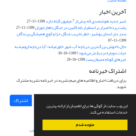
نقشه سایت
آخرین اخبار
شهر جدید هوشمندی که بیش از 7 میلیون گیاه دارد
1399-11-27
پشت پرده اصرار بر استقرار تله کابین در جنگل ناهارخوران
1399-11-27
بندر دیّر استان بوشهر؛ خطر تخریب جنگل‌ حرّا و کوچ همیشگی پرندگان
1399-11-07
حال ناخوش بزرگ‌ترین دریاچه آب شور ‌خاور‌میانه/‌ آیا دریاچه ارومیه به
حیات دوباره نزدیک‌تر می‌شود؟
1399-10-30
خبرهای کوتاه محیط زیست
1399-10-29
اشتراک خبرنامه
برای دریافت اخبار و اطلاعیه های مهم نشریه در خبرنامه نشریه مشترک
شوید.
اشتراک
این وب سایت از کوکی ها برای اطمینان از ارائه بهترین
خدمات استفاده می کند.
متوجه شدم
سامانه مدیریت نشریات علمی.
طراحی و پیاده سازی از
سیناوب