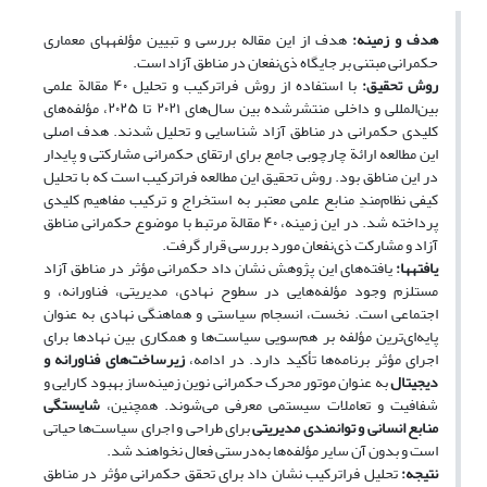
هدف و زمینه:
هدف از این مقاله بررسی و تبیین مؤلفه‏های معماری
حکمرانی مبتنی بر جایگاه ذی‌نفعان در مناطق آزاد است.
روش تحقیق:
با استفاده از روش فراترکیب و تحلیل ۴۰ مقالة علمی
بین‌المللی و داخلی منتشرشده بین سال‌های ۲۰۲۱ تا ۲۰۲۵، مؤلفه‌های
کلیدی حکمرانی در مناطق آزاد شناسایی و تحلیل شدند. هدف اصلی
این مطالعه ارائة چارچوبی جامع برای ارتقای حکمرانی مشارکتی و پایدار
در این مناطق بود. روش تحقیق این مطالعه فراترکیب است که با تحلیل
کیفی نظام‌مندِ منابع علمی معتبر به استخراج و ترکیب مفاهیم کلیدی
پرداخته شد. در این زمینه، ۴۰ مقالة مرتبط با موضوع حکمرانی مناطق
آزاد و مشارکت ذی‌نفعان مورد بررسی قرار گرفت.
یافته‏ها:
یافته‌های این پژوهش نشان داد حکمرانی مؤثر در مناطق آزاد
مستلزم وجود مؤلفه‌هایی در سطوح نهادی، مدیریتی، فناورانه، و
اجتماعی است. نخست، انسجام سیاستی و هماهنگی نهادی به ‌عنوان
پایه‌ای‌ترین مؤلفه بر هم‌سویی سیاست‌ها و همکاری بین نهادها برای
اجرای مؤثر برنامه‌ها تأکید دارد. در ادامه،
زیرساخت‌های فناورانه و
دیجیتال
به‌ عنوان موتور محرک حکمرانی نوین زمینه‌ساز بهبود کارایی و
شفافیت و تعاملات سیستمی معرفی می‌شوند. همچنین،
شایستگی
منابع انسانی و توانمندی مدیریتی
برای طراحی و اجرای سیاست‌ها حیاتی
است و بدون آن سایر مؤلفه‌ها به‌درستی فعال نخواهند شد.
نتیجه:
تحلیل فراترکیب نشان داد برای تحقق حکمرانی مؤثر در مناطق