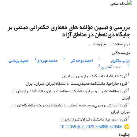
بررسی و تبیین مؤلفه‏ های معماری حکمرانی مبتنی بر
جایگاه ذی‌نفعان در مناطق آزاد
نوع مقاله : مقاله پژوهشی
نویسندگان
3
2
1
تراب ذاکری
احمد نوحه گر
محمد میره‌ای
حمید یزدانی
5
4
محمد آشوری
1
گروه جغرافیا، دانشگاه تهران، تهران، ایران
2
گروه جغرافیا، دانشکده محیط زیست، دانشگاه تهران، تهران، ایران
3
گروه مطالعات ایران و جهان، دانشکده مطالعات جهان، دانشگاه تهران، تهران،
ایران
4
گروه آموزشی رهبری و سرمایه انسانی، دانشکده مدیریت، دانشگاه تهران،
تهران، ایران
5
گروه، جغرافیا، دانشگاه تهران، تهران، ایران
10.22059/jtcp.2025.394858.670506
چکیده