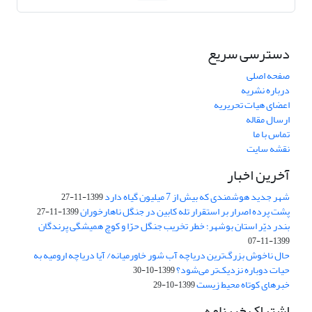
دسترسی سریع
صفحه اصلی
درباره نشریه
اعضای هیات تحریریه
ارسال مقاله
تماس با ما
نقشه سایت
آخرین اخبار
شهر جدید هوشمندی که بیش از 7 میلیون گیاه دارد
1399-11-27
پشت پرده اصرار بر استقرار تله کابین در جنگل ناهارخوران
1399-11-27
بندر دیّر استان بوشهر؛ خطر تخریب جنگل‌ حرّا و کوچ همیشگی پرندگان
1399-11-07
حال ناخوش بزرگ‌ترین دریاچه آب شور ‌خاور‌میانه/‌ آیا دریاچه ارومیه به
حیات دوباره نزدیک‌تر می‌شود؟
1399-10-30
خبرهای کوتاه محیط زیست
1399-10-29
اشتراک خبرنامه