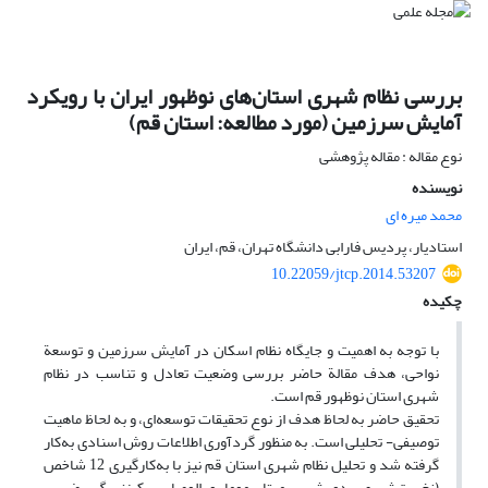
بررسی نظام شهری استان‌های نوظهور ایران با رویکرد
آمایش سرزمین (مورد مطالعه: استان قم)
نوع مقاله : مقاله پژوهشی
نویسنده
محمد میره ای
استادیار، پردیس فارابی دانشگاه تهران، قم، ایران
10.22059/jtcp.2014.53207
چکیده
با توجه به اهمیت و جایگاه نظام اسکان در آمایش سرزمین و توسعة
نواحی، هدف مقالة حاضر بررسی وضعیت تعادل و تناسب در نظام
شهری استان نوظهور قم است.
تحقیق حاضر به لحاظ هدف از نوع تحقیقات توسعه‌ای، و به لحاظ ماهیت
توصیفی- تحلیلی است. به منظور گردآوری اطلاعات روش اسنادی به‌کار
گرفته شد و تحلیل نظام شهری استان قم نیز با به‌کارگیری 12 شاخص
(نخست‌شهری، دو شهر، مهتا، موما و الوصابی، کینزبرگ، ضریب