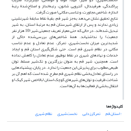
پراکندگی، هرفیندال، آنتروپی شانون، رتبه‌انداز و اصلاح‌شدة رتبة
اندازه، شاخص مجاورت، و تناسب مکانی) صورت گرفت.
نتایج تحقیق نشان می‌دهد به‌جز شهر قم، بقیة نقاط سابقة شهرنشینی
زیادی ندارند و پس از ارتقای شهرستان قم به مرتبة استان، به شهر
تبدیل شده‌اند، در حالی که حتی معیار تعریف جمعیتی شهر (10 هزار نفر
جمعیت) را نداشته‎اند. همة شاخص‌های بررسی‌شده حاکی از
شدیدترین میزان نخست‌شهری، تمرکز، عدم تعادل و عدم تناسب
مکانی در نظام شهری قم است. حتی شکل‌گیری استان قم و ایجاد
خدمات و نهادهای شهری در نقاط نوظهور عدم تعادل را کاهش نداده
است. همچنین، شهر قم به عنوان بزرگترین و تک‌شهر مسلط، توان
طبیعی مطلوب برای پذیرش این جمعیت را ندارد. در پایان، پیشنهادهایی
در راستای تعادل‌بخشی نظام شهری قم مطرح شده است که اهم آن بر
شناخت ظرفیت و توان‌های شهرهای کوچک استان (بالاخص شهر کهک) و
انتقال بخشی از فعالیت‌ها به آن‌ها است.
کلیدواژه‌ها
: استان قم
تمرکززدایی
نخست‌شهری
نظام شهری