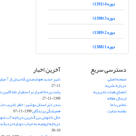
دوره 4 (1391)
دوره 3 (1390)
دوره 2 (1389)
دوره 1 (1388)
دسترسی سریع
آخرین اخبار
صفحه اصلی
شهر جدید هوشمندی که بیش از 7 میلیون گیاه دارد
درباره نشریه
11-27
اعضای هیات تحریریه
پشت پرده اصرار بر استقرار تله کابین 
ارسال مقاله
1399-11-27
تماس با ما
بندر دیّر استان بوشهر؛ خطر تخریب جنگل
نقشه سایت
همیشگی پرندگان
1399-11-07
حال ناخوش بزرگ‌ترین دریاچه آب شور ‌خا
دریاچه ارومیه به حیات دوباره نزدیک‌ت
10-30