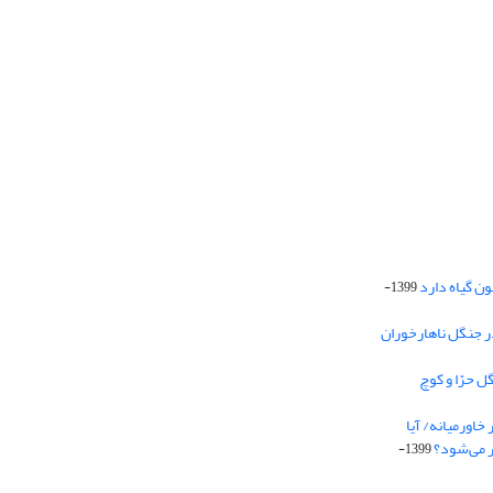
1399-
در جنگل ناهارخوران
‌ حرّا و کوچ
ور‌میانه/‌ آیا
ر می‌شود؟
1399-