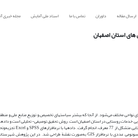
ارسال مقاله
داوران
تماس با ما
اسناد ملی آمایش
مجله خبری آ
 های استان اصفهان
ای نواحی مختلف می­‌شود. از آنجا که بیشتر سیاست­های تخصیص و توزیع منابع ملی و منطقه
ایی خدمات روستایی در استان اصفهان است. روش تحقیق توصیفی- تحلیلی است و داده­های
روش اسنادی گردآوری شد. این پژوهش با به‌کارگیری 8 شاخص خدمات روس
شاخص­ها با تحلیل عاملی تأییدی انجام گرفت. سپس، به‌عنوان ورودی مدل تاکسونومی عددی با نرم­افزار GIS به‌صورت نقشة طراحی شد. در 