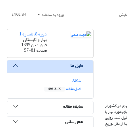
مایش
ورود به سامانه
ENGLISH
دوره 8، شماره 1
بهار و تابستان
فروردین 1395
صفحه
57-81
فایل ها
XML
اصل مقاله
998.21 K
­ای در کشور از
سابقه مقاله
 مورد نیاز با
تایی متشکل از 77 معرف، انجام گرفت. داده­ها با نرم­افزارهای SPSS و Excel تجزیه‌وتحلیل شد. روایی
هم رسانی
این پژوهش شهرستان­ها از نظر توزیع