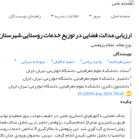
صفحه اصلی
مرور
اطلاعات نشریه
راهنمای نویسندگان
ارزیابی عدالت فضایی در توزیع خدمات روستایی شهرستان
نوع مقاله : مقاله پژوهشی
نویسندگان
3
2
2
1
حسن افراخته
وحید ریاحی
حمید جلالیان
سودابه سرائی
1
استاد، دانشکدة علوم جغرافیایی، دانشگاه خوارزمی، تهران، ایران
2
دانشیار، دانشکدة علوم جغرافیایی، دانشگاه خوارزمی، تهران، ایران.
3
دانشجوی دکتری، دانشکدة علوم جغرافیایی، دانشگاه خوارزمی، تهران، ایران.
10.22059/jtcp.2016.59143
چکیده
عدالت فضایی با آموزه­های انسانی و علمی، در حقیقت موجب بروز ضعف­ها و توان­ه
طریق برنامه­ریزی متمرکز انجام می­گیرد، پژوهش حاضر در پی تحلیل عدالت فض