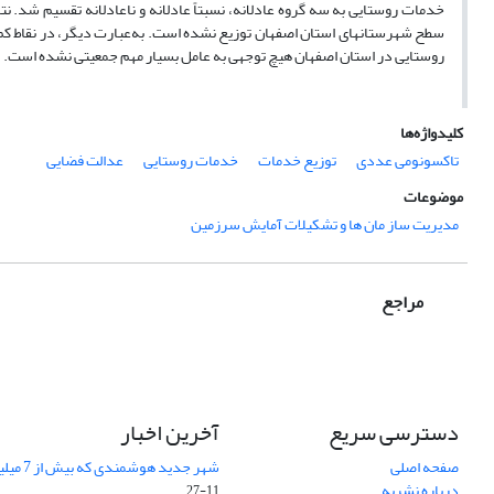
خدمات روستایی به سه گروه عادلانه، نسبتاً عادلانه و ناعادلانه تقسیم شد. ن
سطح شهرستان­های استان اصفهان توزیع نشده است. به‌عبارت دیگر، در نقاط کم
روستایی در استان اصفهان هیچ توجهی به عامل بسیار مهم جمعیتی نشده است.
کلیدواژه‌ها
تاکسونومی عددی
توزیع خدمات
خدمات روستایی
عدالت فضایی
موضوعات
مدیریت ساز مان ها و تشکیلات آمایش سرزمین
مراجع
دسترسی سریع
آخرین اخبار
صفحه اصلی
شهر جدید هوشمندی که بیش از 7 میلیون گیاه دارد
درباره نشریه
11-27