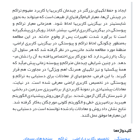
ایجاد و حفظ لکه­های بزرگ­تر در چیدمان کاربری­ها یا کاربرد مفهوم تراکم
در چینش آن‌ها، معیار الهام‌گرفته­ای از طبیعت است که می­تواند به نحوی
شایسته­تر در به­گزینی کاربری­ها لحاظ شود. همزمانی معیار تراکم و
پیوستگی در به­گزینی کاربری اراضی، بیشتر، اتخاذ رویکردی پیشگیرانه
است تا برآورد شدت تغییرات پس از وقوع حادثه. در این مطالعه
به‌منظور چگونگی لحاظ تراکم و پیوستگی در به­گزینی کاربری اراضی،
منطقة مورد مطالعه مانند ماتریسی در نظر گرفته شد که هر سلول آن
رنگ یا ارزشی دارد که نوع کاربری اختصاص‌یافته به آن را نشان می­
دهد. در چنین شرایطی چیدمان متراکم و پیوسته زمانی پیش می­آید که
همة پیکسل­ها و نیز لکه­های همرنگ (هم ویژگی) در مجاورت هم قرار
گیرند. با این فرض، مجموعه­ای از معادلات برای دستیابی به تراکم و
پیوستگی در تخصیص کاربری اراضی معرفی شده است. در نهایت،
معادلات پیشنهادی در نمونة کاربردی از برنامه­ریزی سرزمین در بخشی
از شهرستان گرگان آزمون شدند. برای آزمون روش پیشنهادی الگوریتم
هیبرید برنامه­ریزی خطی و الگوریتم کلونی مورچگان به‌کار گرفته شد.
نتایج نشان داد روش و معادلات یادشده توانسته است در دستیابی به
این معیارها موفق عمل کنند.
کلیدواژه‌ها
پیوستگی
تخصیص کاربری اراضی
تراکم
سنجه های سیمای