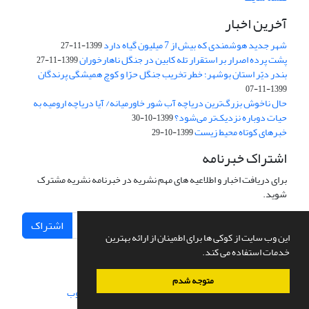
آخرین اخبار
شهر جدید هوشمندی که بیش از 7 میلیون گیاه دارد
1399-11-27
پشت پرده اصرار بر استقرار تله کابین در جنگل ناهارخوران
1399-11-27
بندر دیّر استان بوشهر؛ خطر تخریب جنگل‌ حرّا و کوچ همیشگی پرندگان
1399-11-07
حال ناخوش بزرگ‌ترین دریاچه آب شور ‌خاور‌میانه/‌ آیا دریاچه ارومیه به
حیات دوباره نزدیک‌تر می‌شود؟
1399-10-30
خبرهای کوتاه محیط زیست
1399-10-29
اشتراک خبرنامه
برای دریافت اخبار و اطلاعیه های مهم نشریه در خبرنامه نشریه مشترک
شوید.
اشتراک
این وب سایت از کوکی ها برای اطمینان از ارائه بهترین
خدمات استفاده می کند.
متوجه شدم
سامانه مدیریت نشریات علمی.
طراحی و پیاده سازی از
سیناوب