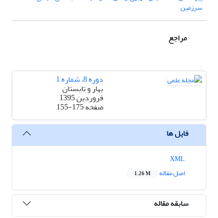
سرزمین
مراجع
دوره 8، شماره 1
بهار و تابستان
فروردین 1395
صفحه
155-175
فایل ها
XML
اصل مقاله
1.26 M
سابقه مقاله