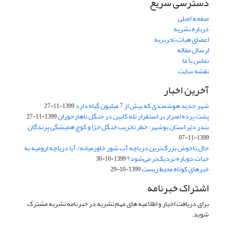
دسترسی سریع
صفحه اصلی
درباره نشریه
اعضای هیات تحریریه
ارسال مقاله
تماس با ما
نقشه سایت
آخرین اخبار
شهر جدید هوشمندی که بیش از 7 میلیون گیاه دارد
1399-11-27
پشت پرده اصرار بر استقرار تله کابین در جنگل ناهارخوران
1399-11-27
بندر دیّر استان بوشهر؛ خطر تخریب جنگل‌ حرّا و کوچ همیشگی پرندگان
1399-11-07
حال ناخوش بزرگ‌ترین دریاچه آب شور ‌خاور‌میانه/‌ آیا دریاچه ارومیه به
حیات دوباره نزدیک‌تر می‌شود؟
1399-10-30
خبرهای کوتاه محیط زیست
1399-10-29
اشتراک خبرنامه
برای دریافت اخبار و اطلاعیه های مهم نشریه در خبرنامه نشریه مشترک
شوید.