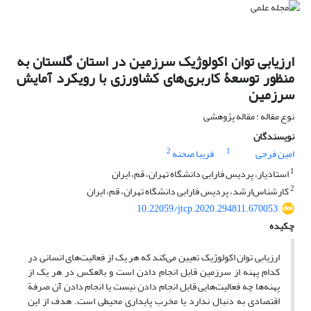
ارزیابی توان اکولوژیک سرزمین در استان گلستان به
منظور توسعۀ کاربری‌های کشاورزی با رویکرد آمایش
سرزمین
نوع مقاله : مقاله پژوهشی
نویسندگان
2
1
امین فرجی
فریبا صحنه
1
استادیار، پردیس فارابی دانشگاه تهران، قم، ایران
2
کارشناس‌ارشد، پردیس فارابی دانشگاه تهران، قم، ایران
10.22059/jtcp.2020.294811.670053
چکیده
ارزیابی توان اکولوژیک تعیین می‌کند که هر یک از فعالیت‌های انسانی در
کدام پهنه از سرزمین قابل انجام دادن است و بالعکس در هر یک از
پهنه‌ها چه فعالیت‌هایی قابل انجام دادن نیست یا انجام دادن آن صرفة
اقتصادی به دنبال ندارد یا مخرب پایداری محیطی است. هدف از این