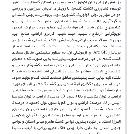
پژوهش ارزیابی توان اکولوژیک سرزمین در استان گلستان، به منظور
توسعة کشاورزی (کشت گندم)، با رویکرد آمایش سرزمین و بررسی
عوامل مؤثر بر توان اکولوژیک کشاورزی بود. پژوهش به روش اکتشافی‏
و گردآوری اطلاعات به شیوة کتابخانه‏ای انجام شد. ابتدا عوامل و
شاخص‏های مؤثرـ شامل آب‏و‏هوا، بارندگی، دما و درجة حرارت، تبخیر،
توپوگرافی ‏(ارتفاع)، شیب، جهت ‏شیب، کاربری اراضی، منابع ‏آبی،
پهنه‏های سیلاب، تیپ‏ اراضی، فرسایش، خاک‌ـ شناسایی شدند و در
مرحلة بعد مکان‏یابی بهینه و مناسب کشت گندم با استفاده از
نرم‏افزار‏Arc GIS ‏ و آزمون‏های آن، به ‏منظور پهنه‏بندی مناطق مستعد
کشت گندم، در چهار ‏مرحله صورت پذیرفت؛ بدین صورت که داده‏های
خام لایه‏های مورد نظر شناسایی و نواحی مناسب کشت‏و‏کار تعیین و
کلاس‏بندی شدند. مقادیر مناسب به لایه‏های اشاره‌شده داده شد تا
نقشة لایة ‏نهایی جهت پهنه‏بندی مناطق مستعد کشت گندم تولید شود.
در نهایت، با روی‏هم‏گذاری لایة مناطق زیر کشت گندم بر لایه‏های مورد
نظر، نقشة توان اکولوژیک منطقه تهیه شد و سپس به سه طبقة نهایی‌ـ
اراضی با توان مناسب و بالا (حدود 13 درصد)، اراضی با توان متوسط
(بیش از 80 درصد)، اراضی با توان کم یا بدون توان (حدود 5 درصد)‌ـ
کلاس‏بندی شدند. قلمرو میانی استان دارای حاصلخیزترین زمین‏های
کشاورزی و اقلیم نیمه‌مرطوب و معتدل مدیترانه‏ای (جلگه‏های پایکوهی
البرز) است. در نتیجه بهترین نواحی کشت‌ْ قلمرو میانی استان و نواحی
جنوبی استان، به دلیل دارا بودن خاک عمیق زراعی با کیفیت نسبتاً
مطلوب و بارندگی مناسب، است.