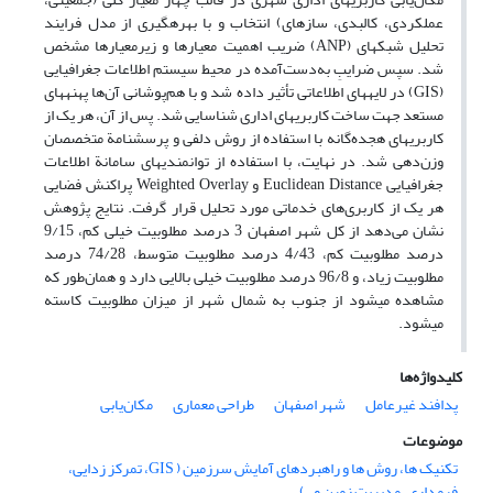
عملکردی، کالبدی، سازه‏ای) انتخاب و با بهره‏گیری از مدل فرایند
تحلیل شبکه‏ای (ANP) ضریب اهمیت معیارها و زیرمعیارها مشخص
شد. سپس ضرایبِ به‌دست‌آمده در محیط سیستم اطلاعات جغرافیایی
(GIS) در لایه‏های اطلاعاتی تأثیر داده شد و با هم‌پوشانی آن‌ها پهنه‏های
مستعد جهت ساخت کاربری‏های اداری شناسایی شد. پس از آن، هر یک از
کاربری‏های هجده‌گانه با استفاده از روش دلفی و پرسشنامة متخصصان
وزن‌دهی شد. در نهایت، با استفاده از توانمندی‎های سامانة اطلاعات
جغرافیایی Euclidean Distance و Weighted Overlay پراکنش فضایی
هر یک از کاربری‌های خدماتی مورد تحلیل قرار گرفت. نتایج پژوهش
نشان می‌دهد از کل شهر اصفهان 3 درصد مطلوبیت خیلی کم، 9/15
درصد مطلوبیت کم، 4/43 درصد مطلوبیت متوسط، 74/28 درصد
مطلوبیت زیاد، و 96/8 درصد مطلوبیت خیلی بالایی دارد و همان‌طور که
مشاهده می‏شود از جنوب به شمال شهر از میزان مطلوبیت کاسته
می‏شود.
کلیدواژه‌ها
پدافند غیرعامل
شهر اصفهان
طراحی معماری
مکان‌یابی
موضوعات
تکنیک ها، روش ها و راهبردهای آمایش سرزمین ( GIS، تمرکز زدایی،
فرمداری، مدیریت زمین و..)