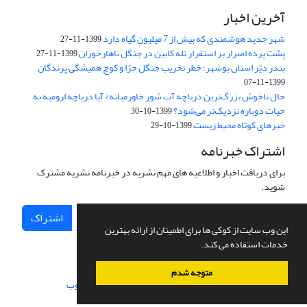
آخرین اخبار
شهر جدید هوشمندی که بیش از 7 میلیون گیاه دارد
1399-11-27
پشت پرده اصرار بر استقرار تله کابین در جنگل ناهارخوران
1399-11-27
بندر دیّر استان بوشهر؛ خطر تخریب جنگل‌ حرّا و کوچ همیشگی پرندگان
1399-11-07
حال ناخوش بزرگ‌ترین دریاچه آب شور ‌خاور‌میانه/‌ آیا دریاچه ارومیه به
حیات دوباره نزدیک‌تر می‌شود؟
1399-10-30
خبرهای کوتاه محیط زیست
1399-10-29
اشتراک خبرنامه
برای دریافت اخبار و اطلاعیه های مهم نشریه در خبرنامه نشریه مشترک
شوید.
اشتراک
این وب سایت از کوکی ها برای اطمینان از ارائه بهترین
خدمات استفاده می کند.
متوجه شدم
سامانه مدیریت نشریات علمی.
طراحی و پیاده سازی از
سیناوب