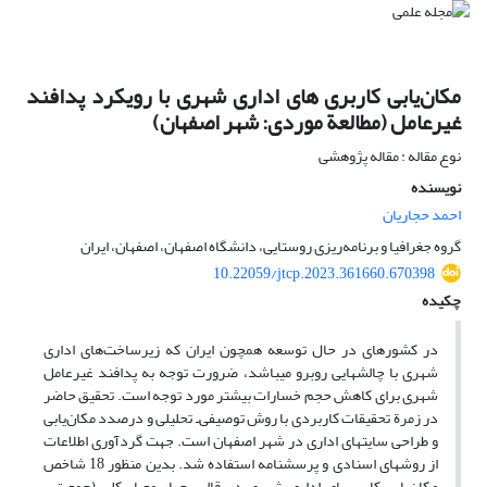
مکان‌یابی کاربری‏ های اداری شهری با رویکرد پدافند
غیرعامل (مطالعة موردی: شهر اصفهان)
نوع مقاله : مقاله پژوهشی
نویسنده
احمد حجاریان
گروه جغرافیا و برنامه‌ریزی روستایی، دانشگاه اصفهان، اصفهان، ایران
10.22059/jtcp.2023.361660.670398
چکیده
در کشورهای در حال توسعه همچون ایران که زیرساخت‌های اداری
شهری با چالش­هایی روبرو می­باشد، ضرورت توجه به پدافند غیرعامل
شهری برای کاهش حجم خسارات بیشتر مورد توجه است. تحقیق حاضر
در زمرة تحقیقات کاربردی با روش توصیفی‌ـ تحلیلی و درصدد مکان‌یابی
و طراحی سایت‏های اداری در شهر اصفهان است. جهت گردآوری اطلاعات
از روش‏های اسنادی و پرسش‏نامه استفاده شد. بدین منظور 18 شاخص
مکان‌یابی کاربری‏های اداری شهری در قالب چهار معیار کلی (جمعیتی،