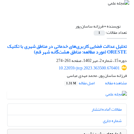
نویسنده =
فرزانه ساسان پور
تعداد مقالات:
1
تحلیل عدالت فضایی کاربری‌های خدماتی در مناطق شهری با تکنیک
ORESTE (مورد مطالعه: مناطق هشت‌گانه شهر قم)
دوره 15، شماره 2، مهر 1402، صفحه
261-274
10.22059/jtcp.2023.363500.670401
فرزانه ساسان پور، محمد مهدی عباسی
مشاهده مقاله
اصل مقاله
1.31 M
مقالات آماده انتشار
شماره جاری
شماره‌های پیشین نشریه