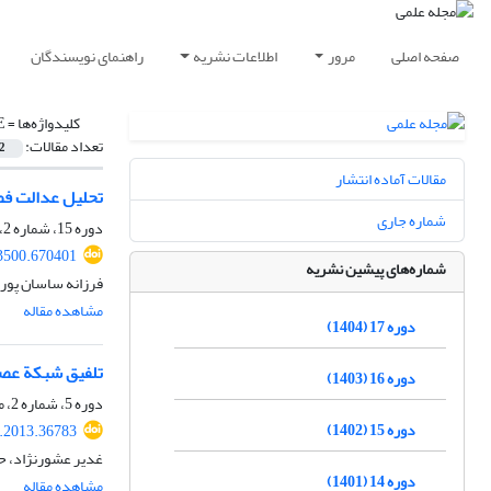
صفحه اصلی
مرور
اطلاعات نشریه
راهنمای نویسندگان
کلیدواژه‌ها =
E
تعداد مقالات:
2
مقالات آماده انتشار
تحلیل عدالت فضایی کاربری
شماره جاری
دوره 15، شماره 2، مهر 1402، صفحه
3500.670401
شماره‌های پیشین نشریه
فرزانه ساسان پور
مشاهده مقاله
دوره 17 (1404)
تلفیق شبکة‎ عصبی RBFLN و فن چندشاخصة ORESTE برای شناسایی مکان بهینة استقرار مراکز مالی و تجاری در فضای شهری (مطالعه موردی: شهر تهران)
دوره 16 (1403)
دوره 5، شماره 2، مهر 1392، صفحه
دوره 15 (1402)
p.2013.36783
غدیر عشورنژاد، ح
دوره 14 (1401)
مشاهده مقاله