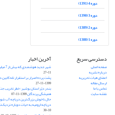
دوره 4 (1391)
دوره 3 (1390)
دوره 2 (1389)
دوره 1 (1388)
دسترسی سریع
آخرین اخبار
صفحه اصلی
شهر جدید هوشمندی که بیش از 7 میلیون گیاه دارد
درباره نشریه
11-27
اعضای هیات تحریریه
پشت پرده اصرار بر استقرار تله کابین 
ارسال مقاله
1399-11-27
تماس با ما
بندر دیّر استان بوشهر؛ خطر تخریب جنگل
نقشه سایت
همیشگی پرندگان
1399-11-07
حال ناخوش بزرگ‌ترین دریاچه آب شور ‌خا
دریاچه ارومیه به حیات دوباره نزدیک‌ت
10-30