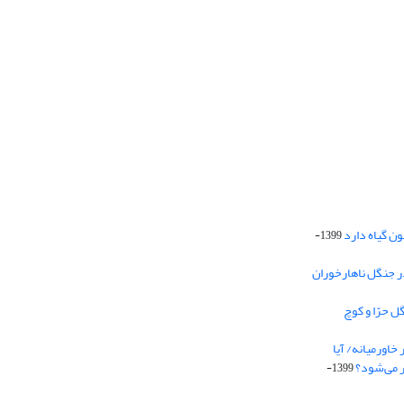
1399-
در جنگل ناهارخوران
‌ حرّا و کوچ
ور‌میانه/‌ آیا
ر می‌شود؟
1399-