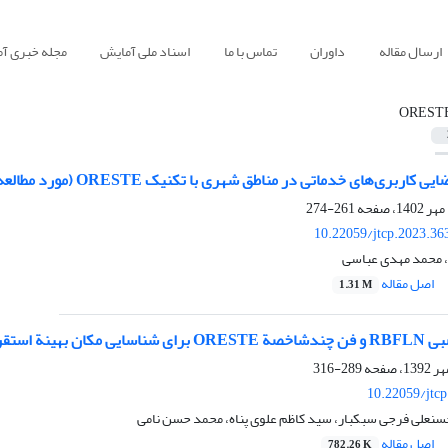
ارسال مقاله
داوران
تماس با ما
اسناد ملی آمایش
مجله خبری آ
OREST
‌های خدماتی در مناطق شهری با تکنیک ORESTE (مورد مطالعه: مناطق هشت‌گانه شهر قم)
261-274
10.22059/jtcp.2023.36
، محمد مهدی عباسی
اصل مقاله
1.31 M
289-316
10.22059/jtc
سنعلی فرجی سبکبار، سید کاظم علوی پناه، محمد حسن نامی
اصل مقاله
782.26 K