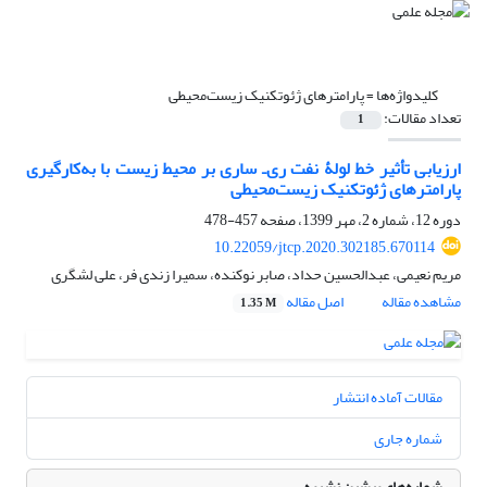
کلیدواژه‌ها =
پارامترهای ژئوتکنیک زیست‌محیطی
تعداد مقالات:
1
ارزیابی تأثیر خط لولۀ نفت ری‌ـ ساری بر محیط زیست با به‌کارگیری
پارامترهای ژئوتکنیک زیست‌محیطی
دوره 12، شماره 2، مهر 1399، صفحه
457-478
10.22059/jtcp.2020.302185.670114
مریم نعیمی، عبدالحسین حداد، صابر نوکنده، سمیرا زندی فر، علی لشگری
مشاهده مقاله
اصل مقاله
1.35 M
مقالات آماده انتشار
شماره جاری
شماره‌های پیشین نشریه