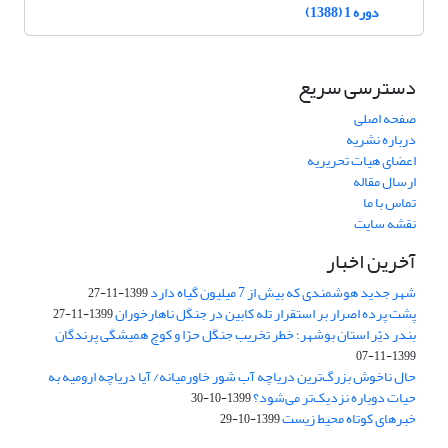
دوره 1 (1388)
دسترسی سریع
صفحه اصلی
درباره نشریه
اعضای هیات تحریریه
ارسال مقاله
تماس با ما
نقشه سایت
آخرین اخبار
شهر جدید هوشمندی که بیش از 7 میلیون گیاه دارد
1399-11-27
پشت پرده اصرار بر استقرار تله کابین در جنگل ناهارخوران
1399-11-27
بندر دیّر استان بوشهر؛ خطر تخریب جنگل‌ حرّا و کوچ همیشگی پرندگان
1399-11-07
حال ناخوش بزرگ‌ترین دریاچه آب شور ‌خاور‌میانه/‌ آیا دریاچه ارومیه به
حیات دوباره نزدیک‌تر می‌شود؟
1399-10-30
خبرهای کوتاه محیط زیست
1399-10-29