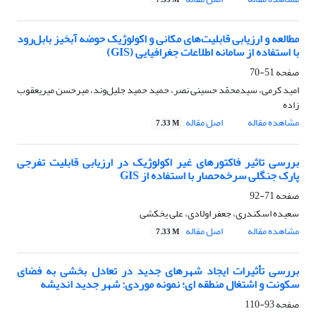
7.33 M
مطالعه و ارزیابی قابلیت‌های مکانی و اکولوژیک حوضه آبخیز بابل‌رود
با استفاده از سامانه اطلاعات جغرافیایی (GIS)
صفحه
51-70
امید کرمی، سیدمحمّد حسینی نصر، حمید حمید جلیل‌وند، میرحسن میریعقوب
زاده
مشاهده مقاله
اصل مقاله
7.33 M
بررسی تاثیر فاکتورهای غیر اکولوژیک در ارزیابی قابلیت تفرجی
پارک جنگلی سرخه‌حصار با استفاده از GIS
صفحه
71-92
سعیده اسکندری، جعفر اولادی، علی یخکشی
مشاهده مقاله
اصل مقاله
7.33 M
بررسی تأثیرات ایجاد شهرهای جدید در تعادل بخشی به فضای
سکونت و اشتغال منطقه ای؛ نمونه موردی: شهر جدید اندیشه
صفحه
93-110