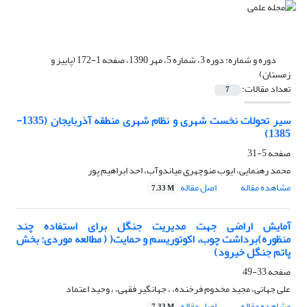
دوره و شماره:
دوره 3، شماره 5، مهر 1390، صفحه 1-172 (پاییز و
زمستان)
تعداد مقالات:
7
سیر تحولات نخست شهری و نظام شهری منطقه آذربایجان (1335-
1385)
صفحه
5-31
محمد رهنمایی، ایوب منوچهری میاندوآب، احد ابراهیم پور
مشاهده مقاله
اصل مقاله
7.33 M
آمایش اراضی جهت مدیریت جنگل برای استفاده چند
منظوره)برداشت چوب، اکوتوریسم و حمایت( ( مطالعه موردی: بخش
پاتم جنگل خیرود)
صفحه
33-49
علی جهانی، مجید مخدوم فرخنده، ، جهانگیر فقهی، ، وحید اعتماد
مشاهده مقاله
اصل مقاله